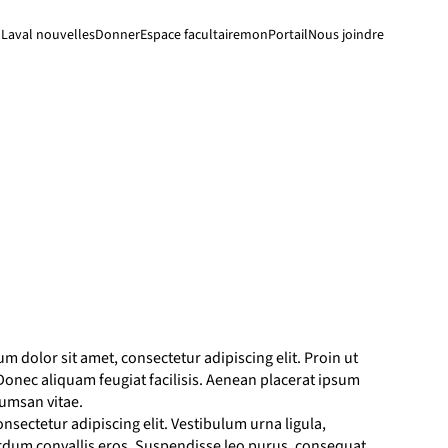
Laval nouvelles
Donner
Espace facultaire
monPortail
Nous joindre
um dolor sit amet, consectetur adipiscing elit. Proin ut
. Donec aliquam feugiat facilisis. Aenean placerat ipsum
cumsan vitae.
nsectetur adipiscing elit. Vestibulum urna ligula,
erdum convallis eros. Suspendisse leo purus, consequat