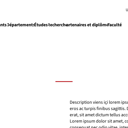
U
ants
Départements
Études
Recherche
Partenaires et diplômés
Faculté
e
Enseignement
Description viens içi lorem ips
eros ac turpis finibus sagittis
erat, sit amet dictum tellus ac
Lorem ipsum dolor sit amet, co
consequat nec odio vitae, int